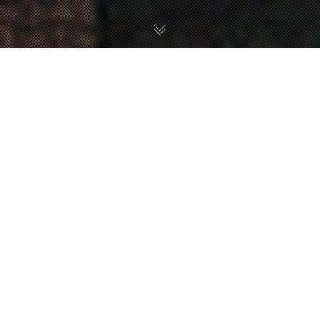
Project Laundromeet
세탁기 안에서 빨래가 뒤엉키듯이
김지현
Kim Jihyun / Studio C
jihyun7465@naver.com
어릴 적 우리 동네를 다시 걷게 된다면?
동네 세탁소가 사라진다. 팬데믹 이후 온라인과 비대면은 우리 생활 속으로
빠르게 스며들었고, 작은 골목 상점들은 소멸의 위기에 처했다.