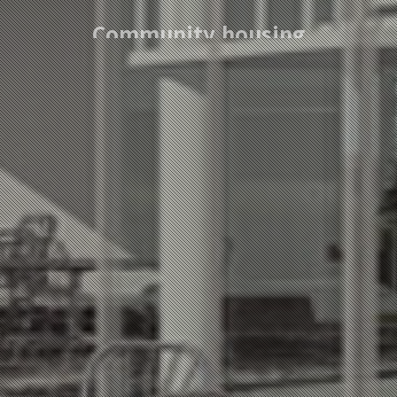
Community housing
박강희 / PARK KANG HEE